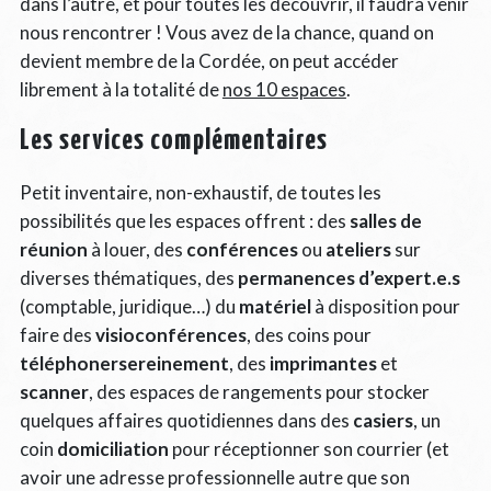
dans l’autre, et pour toutes les découvrir, il faudra venir
nous rencontrer ! Vous avez de la chance, quand on
devient membre de la Cordée, on peut accéder
librement à la totalité de
nos 10 espaces
.
Les services complémentaires
Petit inventaire, non-exhaustif, de toutes les
possibilités que les espaces offrent : des
salles de
réunion
à louer, des
conférences
ou
ateliers
sur
diverses thématiques, des
permanences d’expert.e.s
(comptable, juridique…) du
matériel
à disposition pour
faire des
visioconférences
, des coins pour
téléphonersereinement
, des
imprimantes
et
scanner
, des espaces de rangements pour stocker
quelques affaires quotidiennes dans des
casiers
, un
coin
domiciliation
pour réceptionner son courrier (et
avoir une adresse professionnelle autre que son