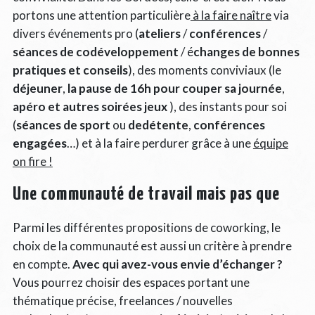
portons une attention particulière
à la faire naître
via
divers événements pro (
ateliers
/
conférences
/
séances de codéveloppement
/ é
changes de bonnes
pratiques et conseils
), des moments conviviaux (le
déjeuner
,
la pause de 16h pour couper sa journée
,
apéro et autres soirées jeux
), des instants pour soi
(
séances de sport
ou
dedétente
,
conférences
engagées
…) et à la faire perdurer grâce à une
équipe
on fire !
Une communauté de travail mais pas que
Parmi les différentes propositions de coworking, le
choix de la communauté est aussi un critère à prendre
en compte.
Avec qui avez-vous envie d’échanger ?
Vous pourrez choisir des espaces portant une
thématique précise, freelances / nouvelles