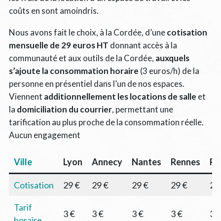
coûts en sont amoindris.
Nous avons fait le choix, à la Cordée, d’une
cotisation
mensuelle de 29 euros HT
donnant accès à la
communauté et aux outils de la Cordée,
auxquels
s’ajoute la consommation horaire
(3 euros/h) de la
personne en présentiel dans l’un de nos espaces.
Viennent
additionnellement les locations de salle
et
la
domiciliation du courrier
, permettant une
tarification au plus proche de la consommation réelle.
Aucun engagement
Ville
Lyon
Annecy
Nantes
Rennes
Pa
Cotisation
29 €
29 €
29 €
29 €
29
Tarif
3 €
3 €
3 €
3 €
3 
horaire