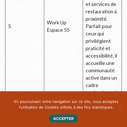
et services de
restauration à
proximité.
Work Up
5
Parfait pour
Espace 55
ceux qui
privilégient
praticité et
accessibilité, il
accueille une
communauté
active dans un
cadre
professionnel
et convivial.
En poursuivant votre navigation sur ce site, vous acceptez
l'utilisation de Cookies utilisés à des fins statistiques.
Au centre
ACCEPTER
d’Annecy, ce