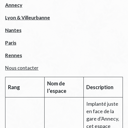
Annecy
Lyon & Villeurbanne
Nantes
Paris
Rennes
Nous contacter
Nom de
Rang
Description
l’espace
Implanté juste
en face de la
gare d’Annecy,
cet espace