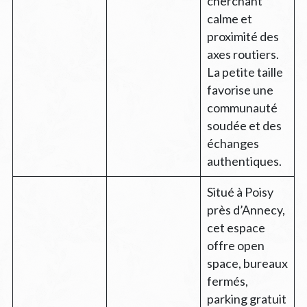
cherchant
calme et
proximité des
axes routiers.
La petite taille
favorise une
communauté
soudée et des
échanges
authentiques.
Situé à Poisy
près d’Annecy,
cet espace
offre open
space, bureaux
fermés,
parking gratuit