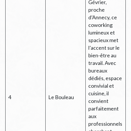
Gévrier,
proche
d’Annecy, ce
coworking
lumineux et
spacieux met
l’accent sur le
bien-être au
travail. Avec
bureaux
dédiés, espace
convivial et
cuisine, il
4
Le Bouleau
convient
parfaitement
aux
professionnels