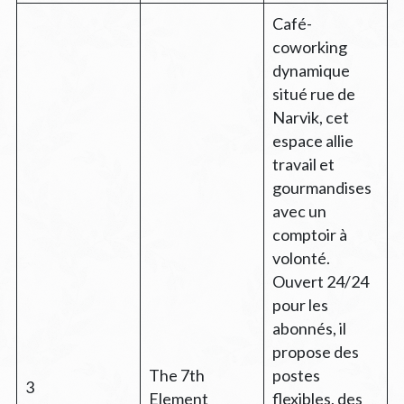
Café-
coworking
dynamique
situé rue de
Narvik, cet
espace allie
travail et
gourmandises
avec un
comptoir à
volonté.
Ouvert 24/24
pour les
abonnés, il
propose des
The 7th
postes
3
Element
flexibles, des