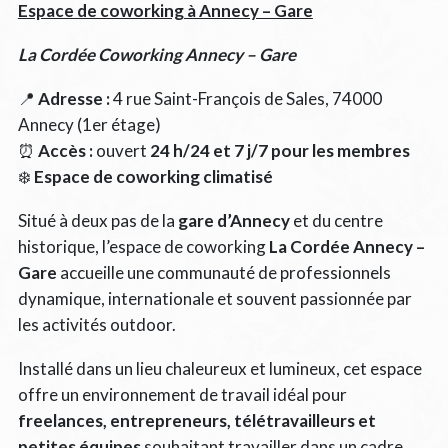
Espace de coworking à Annecy – Gare
La Cordée Coworking Annecy – Gare
📍
Adresse :
4 rue Saint-François de Sales, 74000
Annecy (1er étage)
⏰
Accès :
ouvert
24 h/24 et 7 j/7 pour les membres
❄️
Espace de coworking climatisé
Situé à deux pas de la
gare d’Annecy
et du centre
historique, l’espace de coworking
La Cordée Annecy –
Gare
accueille une communauté de professionnels
dynamique, internationale et souvent passionnée par
les activités outdoor.
Installé dans un lieu chaleureux et lumineux, cet espace
offre un environnement de travail idéal pour
freelances, entrepreneurs, télétravailleurs et
petites équipes
souhaitant travailler dans un cadre