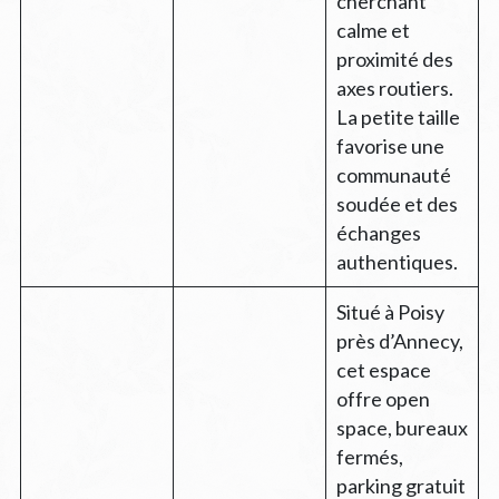
cherchant
calme et
proximité des
axes routiers.
La petite taille
favorise une
communauté
soudée et des
échanges
authentiques.
Situé à Poisy
près d’Annecy,
cet espace
offre open
space, bureaux
fermés,
parking gratuit