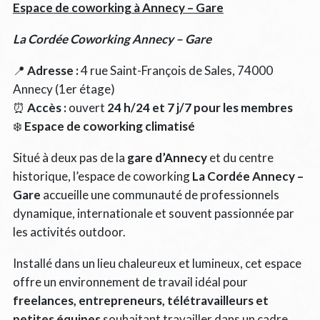
Espace de coworking à Annecy – Gare
La Cordée Coworking Annecy – Gare
📍
Adresse :
4 rue Saint-François de Sales, 74000
Annecy (1er étage)
⏰
Accès :
ouvert
24 h/24 et 7 j/7 pour les membres
❄️
Espace de coworking climatisé
Situé à deux pas de la
gare d’Annecy
et du centre
historique, l’espace de coworking
La Cordée Annecy –
Gare
accueille une communauté de professionnels
dynamique, internationale et souvent passionnée par
les activités outdoor.
Installé dans un lieu chaleureux et lumineux, cet espace
offre un environnement de travail idéal pour
freelances, entrepreneurs, télétravailleurs et
petites équipes
souhaitant travailler dans un cadre