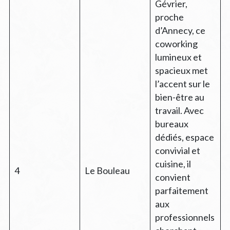
Gévrier,
proche
d’Annecy, ce
coworking
lumineux et
spacieux met
l’accent sur le
bien-être au
travail. Avec
bureaux
dédiés, espace
convivial et
cuisine, il
4
Le Bouleau
convient
parfaitement
aux
professionnels