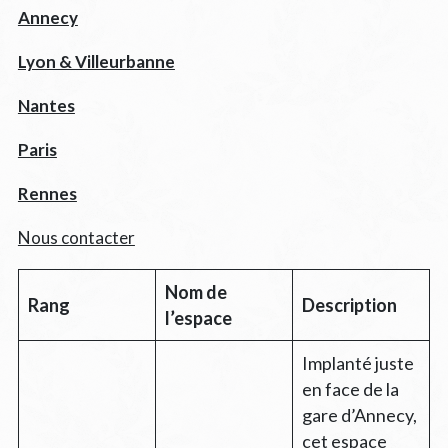
Annecy
Lyon & Villeurbanne
Nantes
Paris
Rennes
Nous contacter
Nom de
Rang
Description
l’espace
Implanté juste
en face de la
gare d’Annecy,
cet espace