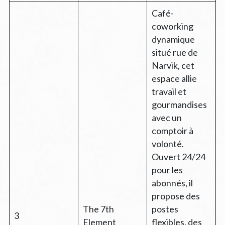
Café-
coworking
dynamique
situé rue de
Narvik, cet
espace allie
travail et
gourmandises
avec un
comptoir à
volonté.
Ouvert 24/24
pour les
abonnés, il
propose des
The 7th
postes
3
Element
flexibles, des