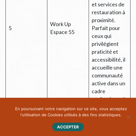
et services de
restauration à
proximité.
Work Up
5
Parfait pour
Espace 55
ceux qui
privilégient
praticité et
accessibilité, il
accueille une
communauté
active dans un
cadre
professionnel
et convivial.
En poursuivant votre navigation sur ce site, vous acceptez
l'utilisation de Cookies utilisés à des fins statistiques.
Au centre
ACCEPTER
d’Annecy, ce