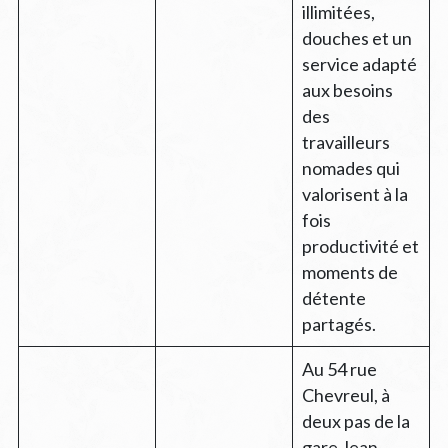
illimitées,
douches et un
service adapté
aux besoins
des
travailleurs
nomades qui
valorisent à la
fois
productivité et
moments de
détente
partagés.
Au 54 rue
Chevreul, à
deux pas de la
gare Jean