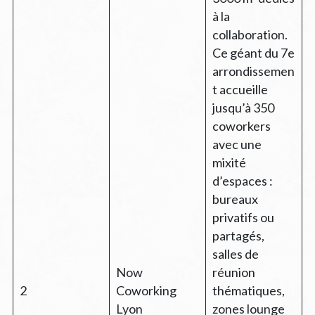
à la
collaboration.
Ce géant du 7e
arrondissemen
t accueille
jusqu’à 350
coworkers
avec une
mixité
d’espaces :
bureaux
privatifs ou
partagés,
salles de
Now
réunion
2
Coworking
thématiques,
Lyon
zones lounge