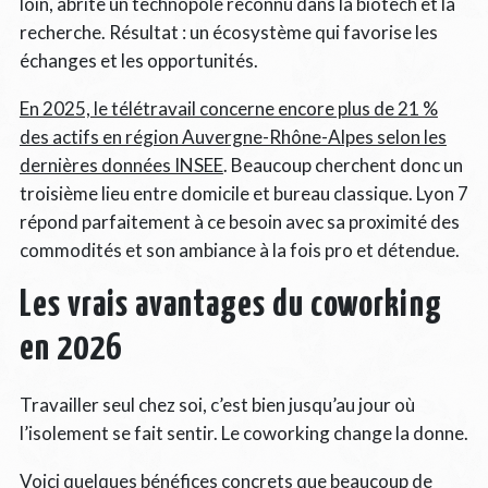
loin, abrite un technopole reconnu dans la biotech et la
recherche. Résultat : un écosystème qui favorise les
échanges et les opportunités.
En 2025, le télétravail concerne encore plus de 21 %
des actifs en région Auvergne-Rhône-Alpes selon les
dernières données INSEE
. Beaucoup cherchent donc un
troisième lieu entre domicile et bureau classique. Lyon 7
répond parfaitement à ce besoin avec sa proximité des
commodités et son ambiance à la fois pro et détendue.
Les vrais avantages du coworking
en 2026
Travailler seul chez soi, c’est bien jusqu’au jour où
l’isolement se fait sentir. Le coworking change la donne.
Voici quelques bénéfices concrets que beaucoup de