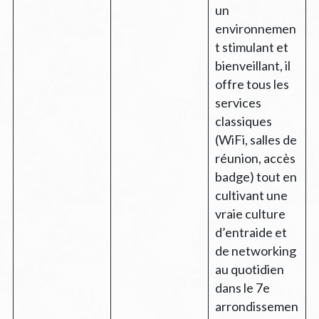
un
environnemen
t stimulant et
bienveillant, il
offre tous les
services
classiques
(WiFi, salles de
réunion, accès
badge) tout en
cultivant une
vraie culture
d’entraide et
de networking
au quotidien
dans le 7e
arrondissemen