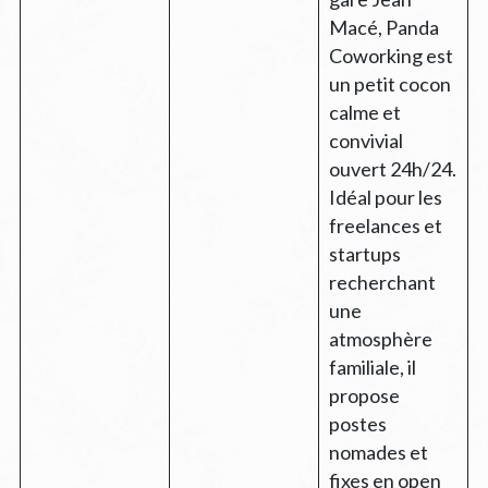
Macé, Panda
Coworking est
un petit cocon
calme et
convivial
ouvert 24h/24.
Idéal pour les
freelances et
startups
recherchant
une
atmosphère
familiale, il
propose
postes
nomades et
fixes en open