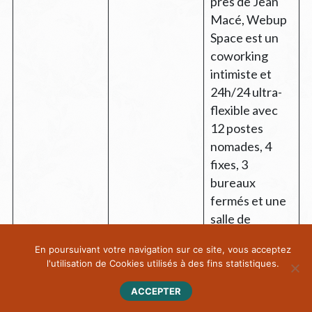
près de Jean
Macé, Webup
Space est un
coworking
intimiste et
24h/24 ultra-
flexible avec
12 postes
nomades, 4
fixes, 3
bureaux
fermés et une
salle de
réunion.
En poursuivant votre navigation sur ce site, vous acceptez
Parfait pour
l'utilisation de Cookies utilisés à des fins statistiques.
les freelances
et petites
ACCEPTER
équipes qui