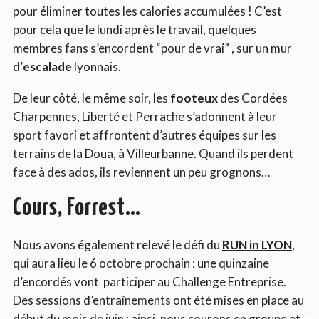
pour éliminer toutes les calories accumulées ! C’est
pour cela que le lundi après le travail, quelques
membres fans s’encordent “pour de vrai” , sur un mur
d’
escalade
lyonnais.
De leur côté, le même soir, les
footeux
des Cordées
Charpennes, Liberté et Perrache s’adonnent à leur
sport favori et affrontent d’autres équipes sur les
terrains de la Doua, à Villeurbanne. Quand ils perdent
face à des ados, ils reviennent un peu grognons…
Cours, Forrest…
Nous avons également relevé le défi du
RUN in LYON
,
qui aura lieu le 6 octobre prochain : une quinzaine
d’encordés vont participer au Challenge Entreprise.
Des sessions d’entraînements ont été mises en place au
début du mois de juin : ainsi, nous courons en groupe et