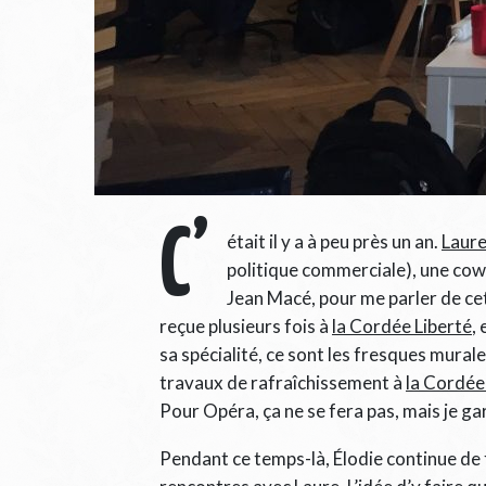
C’
était il y a à peu près un an.
Laur
politique commerciale), une cowo
Jean Macé, pour me parler de cet
reçue plusieurs fois à
la Cordée Liberté
, 
sa spécialité, ce sont les fresques mura
travaux de rafraîchissement à
la Cordé
Pour Opéra, ça ne se fera pas, mais je ga
Pendant ce temps-là, Élodie continue de 