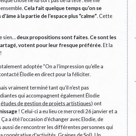
lque chose ne lui sort pas de la tête : elle me
r ensemble.
Cela fait quelque temps qu’on se
âme à la partie de l’espace plus “calme”
. Cette
le sien…
deux propositions sont faites
.
Ce sont les
partagé, votent pour leur fresque préférée
. Et la
!
otalement adoptée “On a l’impression qu’elle a
 contacté Élodie en direct pour la féliciter.
ais vraiment terminé tant qu’il n’est pas
étudiantes qui accompagnent également Élodie
n
études de gestion de projets artistiques
) ont
rnissage
! Celui-ci a eu lieu ce mercredi 26 janvier et a
 Ça a été l’occasion d’échanger avec Elodie, de
aussi de rencontrer les différentes personnes qui
a coopérative d’activités,
Graines de Sol
). Un