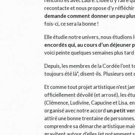
rencontres avec Laure. L’idée d’y faire que
recontacte et nous propose d’y réfléchi
demande comment donner un peu plus d’
fois-ci, ce sera la bonne !
Elle étudie notre univers, nous étudions 
encordés qui, au cours d’un déjeuner 
voici peinte quelques semaines plus tard 
Depuis, les membres de la Cordée l’ont t
toujours été là”, disent-ils. Plusieurs ont
Et comme tout projet artistique n’est jam
officiellement dévoilé (et arrosé), les 
(Clémence, Ludivine, Capucine et Lisa, e
organisé avec notre accord
un petit ve
attiré une bonne trentaine de personnes.
comprendre sa démarche artistique mais 
gravitent autour d’elles (et notamment s