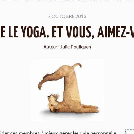
7 OCTOBRE 2013
E LE YOGA. ET VOUS, AIMEZ-
Auteur :
Julie Pouliquen
aider ses membres à mieux gérer leur vie personnelle