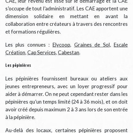
CAE, leur revenu est lissé sur le démarrage et la CAE
s’occupe de tout l’administratif. Les CAE apportent une
dimension solidaire en mettant en avant la
collaboration entre créateurs à travers des rencontres
et formations régulières.
Les plus connues :
Elycoop
,
Graines de Sol
,
Escale
Création
,
Cap Services
,
Cabestan
.
Les pépinières
Les pépinières fournissent bureaux ou ateliers aux
jeunes entrepreneurs, avec un loyer progressif pour
aider à démarrer. On ne peut cependant rester dans les
pépinières qu’un temps limité (24 à 36 mois), et on doit
avoir créé depuis maximum 2 à 3 ans lors de son entrée
à la pépinière.
Au-delà des locaux, certaines pépinières proposent