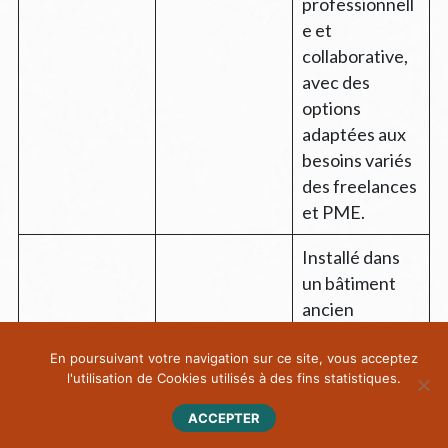
professionnell
e et
collaborative,
avec des
options
adaptées aux
besoins variés
des freelances
et PME.
Installé dans
un bâtiment
ancien
réhabilité rue
En poursuivant votre navigation sur ce site, vous acceptez
Francis de
l'utilisation de Cookies utilisés à des fins statistiques.
Pressensé, cet
espace
ACCEPTER
atypique