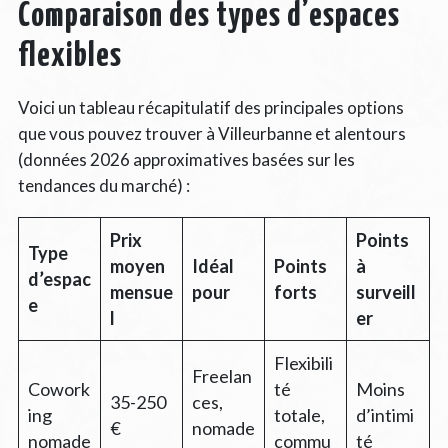
Comparaison des types d’espaces
flexibles
Voici un tableau récapitulatif des principales options
que vous pouvez trouver à Villeurbanne et alentours
(données 2026 approximatives basées sur les
tendances du marché) :
Prix
Points
Type
moyen
Idéal
Points
à
d’espac
mensue
pour
forts
surveill
e
l
er
Flexibili
Freelan
Cowork
té
Moins
35-250
ces,
ing
totale,
d’intimi
€
nomade
nomade
commu
té