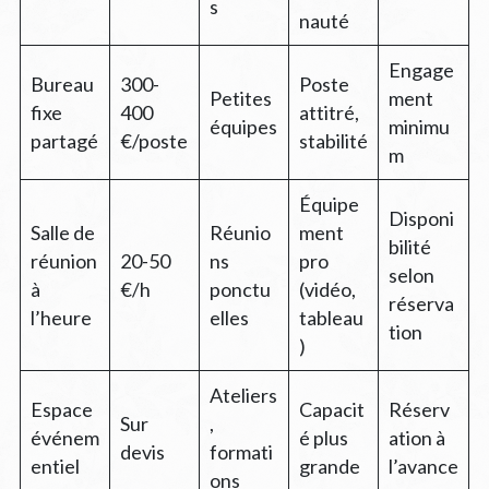
s
nauté
Engage
Bureau
300-
Poste
Petites
ment
fixe
400
attitré,
équipes
minimu
partagé
€/poste
stabilité
m
Équipe
Disponi
Salle de
Réunio
ment
bilité
réunion
20-50
ns
pro
selon
à
€/h
ponctu
(vidéo,
réserva
l’heure
elles
tableau
tion
)
Ateliers
Espace
Capacit
Réserv
Sur
,
événem
é plus
ation à
devis
formati
entiel
grande
l’avance
ons