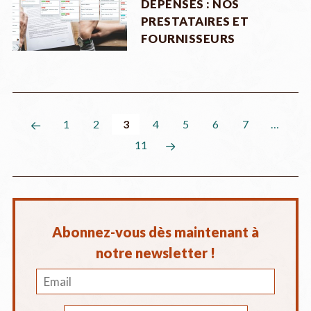
DÉPENSES : NOS
PRESTATAIRES ET
FOURNISSEURS
1
2
3
4
5
6
7
…
11
Abonnez-vous dès maintenant à
notre newsletter !