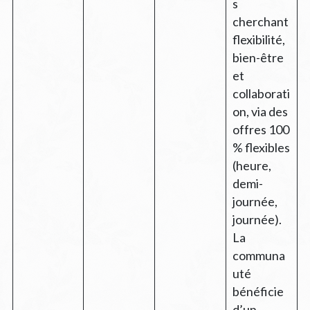
s
cherchant
flexibilité,
bien-être
et
collaborati
on, via des
offres 100
% flexibles
(heure,
demi-
journée,
journée).
La
communa
uté
bénéficie
d’un