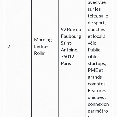
avec vue
sur les
toits, salle
de sport,
92 Rue du
douches
Faubourg
et local à
Morning
Saint-
vélo.
2
Ledru-
Antoine,
Public
Rollin
75012
cible :
Paris
startups,
PME et
grands
comptes.
Features
uniques :
connexion
par métro