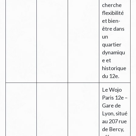
cherche
flexibilité
et bien-
être dans
un
quartier
dynamiqu
e et
historique
du 12e.
Le Wojo
Paris 12e –
Gare de
Lyon, situé
au 207 rue
de Bercy,