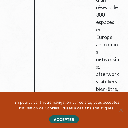
réseau de
300
espaces
en
Europe,
animation
s
networkin
g,
afterwork
s, ateliers
bien-être,
et label
En poursuivant votre navigation sur ce site, vous acceptez
Safe &
l'utilisation de Cookies utilisés à des fins statistiques.
Healthy
Workplac
ACCEPTER
e. Parfait