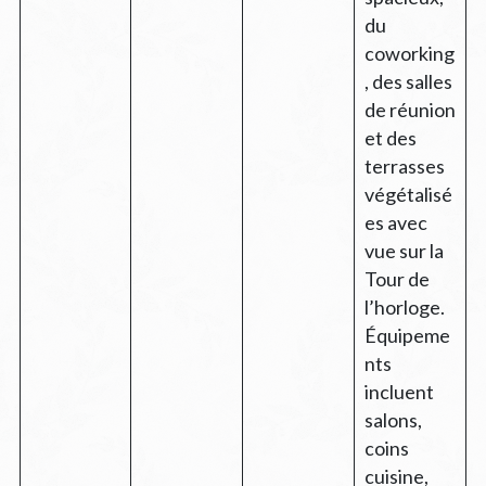
du
coworking
, des salles
de réunion
et des
terrasses
végétalisé
es avec
vue sur la
Tour de
l’horloge.
Équipeme
nts
incluent
salons,
coins
cuisine,