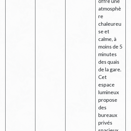
offre une
atmosphè
re
chaleureu
se et
calme, à
moins de 5
minutes
des quais
de la gare.
Cet
espace
lumineux
propose
des
bureaux
privés
spacieux,