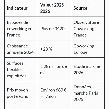
Valeur 2025-
Indicateur
Source
2026
Espaces de
Observatoire
coworking en
Plus de 3420
Coworking
France
France
Croissance
Coworking
+23 %
annuelle 2024
Europe
Surfaces
1,28 million de
Étude marché
flexibles
m²
2026
exploitées
Données
Prix moyen
Environ 689 €
marché Paris
poste Paris
HT/mois
2025