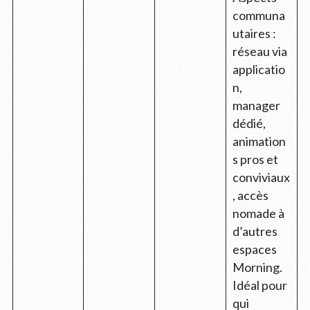
communa
utaires :
réseau via
applicatio
n,
manager
dédié,
animation
s pros et
conviviaux
, accès
nomade à
d’autres
espaces
Morning.
Idéal pour
qui