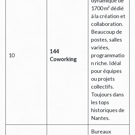
dynamique de
1700 m² dédié
à la création et
collaboration.
Beaucoup de
postes, salles
variées,
144
10
programmatio
Coworking
n riche. Idéal
pour équipes
ou projets
collectifs.
Toujours dans
les tops
historiques de
Nantes.
Bureaux