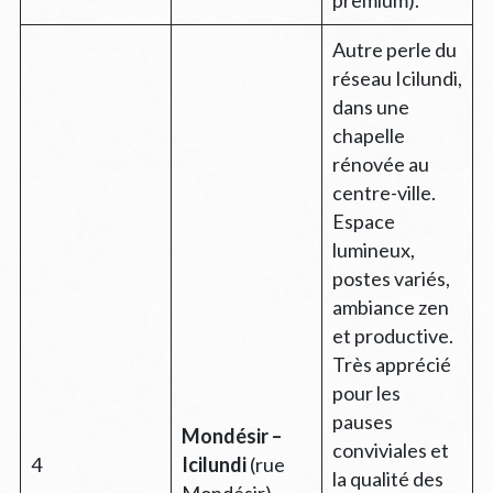
Autre perle du
réseau Icilundi,
dans une
chapelle
rénovée au
centre-ville.
Espace
lumineux,
postes variés,
ambiance zen
et productive.
Très apprécié
pour les
pauses
Mondésir –
conviviales et
4
Icilundi
(rue
la qualité des
Mondésir)