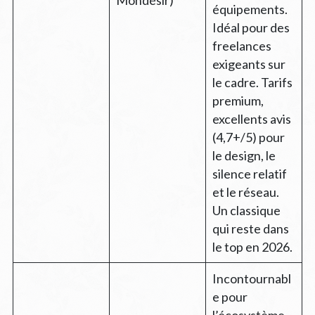
équipements.
Idéal pour des
freelances
exigeants sur
le cadre. Tarifs
premium,
excellents avis
(4,7+/5) pour
le design, le
silence relatif
et le réseau.
Un classique
qui reste dans
le top en 2026.
Incontournabl
e pour
l’écosystème