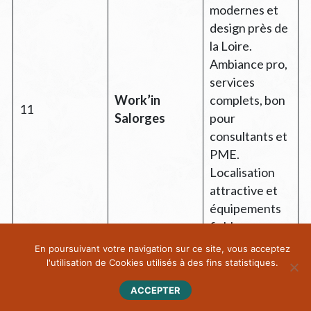
modernes et
design près de
la Loire.
Ambiance pro,
services
Work’in
complets, bon
11
Salorges
pour
consultants et
PME.
Localisation
attractive et
équipements
fiables.
En poursuivant votre navigation sur ce site, vous acceptez
Focus
l'utilisation de Cookies utilisés à des fins statistiques.
productivité et
ACCEPTER
minimalisme.