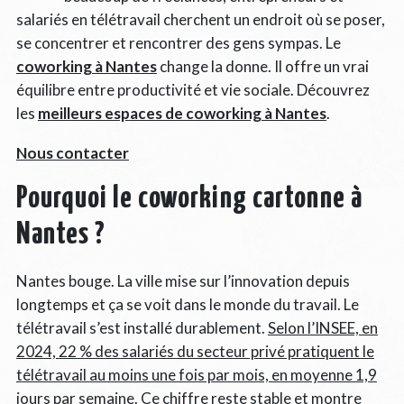
salariés en télétravail cherchent un endroit où se poser,
se concentrer et rencontrer des gens sympas. Le
coworking à Nantes
change la donne. Il offre un vrai
équilibre entre productivité et vie sociale. Découvrez
les
meilleurs espaces de coworking à Nantes
.
Nous contacter
Pourquoi le coworking cartonne à
Nantes ?
Nantes bouge. La ville mise sur l’innovation depuis
longtemps et ça se voit dans le monde du travail. Le
télétravail s’est installé durablement.
Selon l’INSEE, en
2024, 22 % des salariés du secteur privé pratiquent le
télétravail au moins une fois par mois, en moyenne 1,9
jours par semaine
. Ce chiffre reste stable et montre