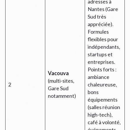
adresses à
Nantes (Gare
Sud très
appréciée).
Formules
flexibles pour
indépendants,
startups et
entreprises.
Points forts :
Vacouva
ambiance
(multi-sites,
2
chaleureuse,
Gare Sud
bons
notamment)
équipements
(salles réunion
high-tech),
café à volonté,
événements