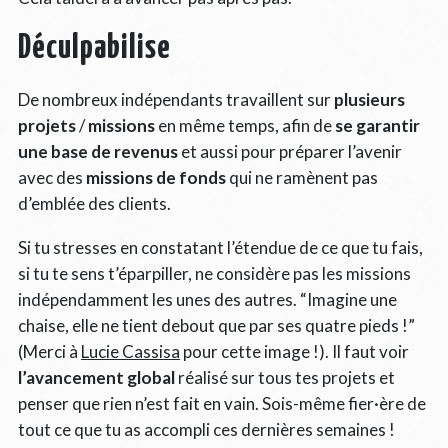
Déculpabilise
De nombreux indépendants travaillent sur
plusieurs
projets
/
missions
en même temps, afin de
se garantir
une base de revenus
et aussi pour préparer l’avenir
avec des
missions de fonds
qui ne ramènent pas
d’emblée des clients.
Si tu stresses en constatant l’étendue de ce que tu fais,
si tu te sens t’éparpiller, ne considère pas les missions
indépendamment les unes des autres. “Imagine une
chaise, elle ne tient debout que par ses quatre pieds !”
(Merci à
Lucie Cassisa
pour cette image !). Il faut voir
l’avancement global
réalisé sur tous tes projets et
penser que rien n’est fait en vain. Sois-même fier·ère de
tout ce que tu as accompli ces dernières semaines !