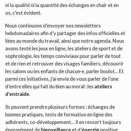
ni la qualité ni la quantité des échanges en chair et en
os, c’est évident.
Nous continuons d’envoyer nos newsletters
hebdomadaires afin d’y partager des infos officielles et
liées au monde du travail, ainsi que notre agenda. Nous
avons testé les jeux en ligne, les ateliers de sport et de
sophrologie, les temps conviviaux pour parler de tout
et de rien et retrouver des visages familiers, découvrir
les salons ou les enfants de chacun·e, parler boulot… Et
parmi ces initiatives, j’ai envie de vous parler de l’une
d’entre elles qui fait du bien au moral : les
ateliers
d’entraide
.
Ils peuvent prendre plusieurs formes : échanges de
bonnes pratiques, tests de formation en ligne des
adhérents, co-développement… Il en ressort toujours
énormément de
bienveillance
et d’
énergie
positive.