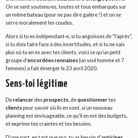
On se sent soutenu·es, toutes et tous embarqués sur
un même bateau (pour ne pas dire galère !) et on se
serre moralement les coudes.
Alors si tu es indépendant·e, si tu angoisses de “l’après”,
si tu dois faire face à des incertitudes, et si tu ne sais
plus où tu en es avec tes clients, voici ce qu’un petit
groupe d’
encordées rennaises
(un seul homme et 7
femmes) a fait émerger le 23 avril 2020.
Sens-toi légitime
De
relancer
des
prospects
, de
questionner
tes
clients
pour savoir où ils en sont, si un nouveau
planning est envisageable, ce qu’il en est des budgets,
et exprime tes craintes et tes besoins.
D’une part, en tant que pro, tu as besoin d’
anticiper
,