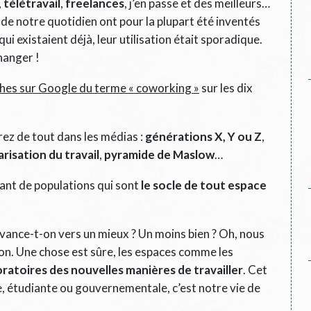
,
télétravail
,
freelances
, j’en passe et des meilleurs…
 de notre quotidien ont pour la plupart été inventés
i existaient déjà, leur utilisation était sporadique.
hanger !
hes sur Google du terme « coworking »
sur les dix
irez de tout dans les médias :
générations X, Y ou Z
,
risation du travail
,
pyramide de Maslow
…
ant de populations qui sont
le socle de tout espace
Avance-t-on vers un mieux ? Un moins bien ? Oh, nous
tion. Une chose est sûre, les espaces comme les
oratoires des nouvelles manières de travailler
. Cet
e, étudiante ou gouvernementale, c’est notre vie de