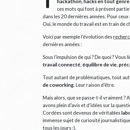
T
hackathon
,
hacks en tout genre
ces mots qui font à présent partie
dans les 20 dernières années. Pour ceux qu
Oui, le monde du travail est en train de c
Voici par exemple l’évolution des
recherc
dernières années :
Sous l’impulsion de qui ? De quoi ? Vous l
travail connecté
,
équilibre de vie
,
préca
Tout autant de problématiques, tout aut
de coworking
. Leur raison d’être.
Mais alors, que se passe-t-il vraiment ? 
avons plein d’avis et d’idées sur la ques
Cordées sont devenus de véritables
lab
immense sujet de curiosité journalistiqu
tous les jours :).