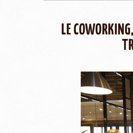
LE COWORKING,
TR